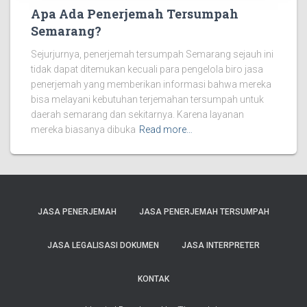
Apa Ada Penerjemah Tersumpah
Semarang?
Sejurjurnya, penerjemah tersumpah Semarang sejauh ini
tidak dapat ditemukan kecuali para pengelola biro jasa
penerjemah yang memberikan informasi bahwa mereka
bisa melayani kebutuhan terjemahan tersumpah untuk
daerah semarang dan sekitarnya. Karena layanan
mereka biasanya dibuka
Read more…
JASA PENERJEMAH
JASA PENERJEMAH TERSUMPAH
JASA LEGALISASI DOKUMEN
JASA INTERPRETER
KONTAK