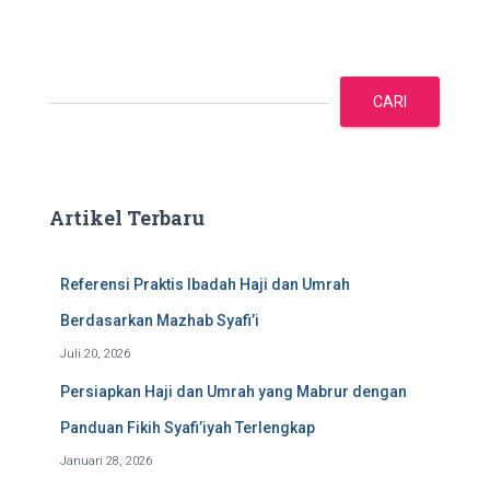
C
a
CARI
r
i
Artikel Terbaru
Referensi Praktis Ibadah Haji dan Umrah
Berdasarkan Mazhab Syafi’i
Juli 20, 2026
Persiapkan Haji dan Umrah yang Mabrur dengan
Panduan Fikih Syafi’iyah Terlengkap
Januari 28, 2026