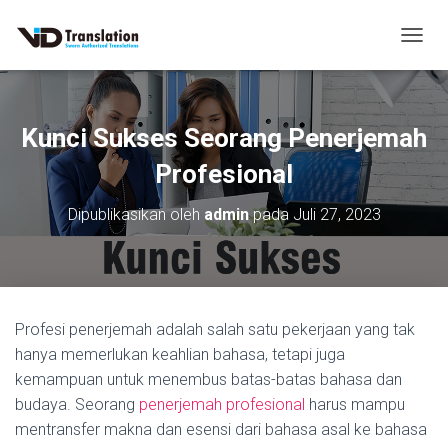
T
O
G
G
L
Kunci Sukses Seorang Penerjemah
E
N
Profesional
A
V
Dipublikasikan oleh
admin
pada
Juli 27, 2023
I
G
A
S
I
Profesi penerjemah adalah salah satu pekerjaan yang tak
hanya memerlukan keahlian bahasa, tetapi juga
kemampuan untuk menembus batas-batas bahasa dan
budaya. Seorang
penerjemah profesional
harus mampu
mentransfer makna dan esensi dari bahasa asal ke bahasa