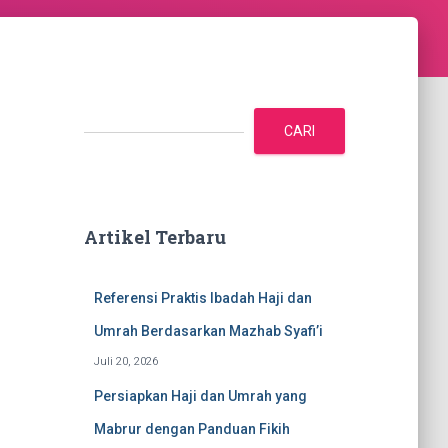
C
a
CARI
r
i
Artikel Terbaru
Referensi Praktis Ibadah Haji dan
Umrah Berdasarkan Mazhab Syafi’i
Juli 20, 2026
Persiapkan Haji dan Umrah yang
Mabrur dengan Panduan Fikih