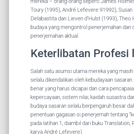
mereka – orang-orang seperti James Holmes 
Toury (1995), André Lefevere 91992), Susan 
Delabastita dan Lieven d’Hulst (1993), The
budaya yang mengontrol penerjemahan dan d
penerjemahan aktual.
Keterlibatan Profesi 
Salah satu asumsi utama mereka yang masih 
selalu dikendalikan oleh kebudayaan sasara
benar yang harus dicapai dan cara pencapai
kepercayaan, sistem nilai, kaidah susastra da
budaya sasaran selalu berpengaruh besar d
penentuan gagasan si penerjemah tentang “ke
pada latihan 1, diambil dari buku Translation,
karya André Lefevere).