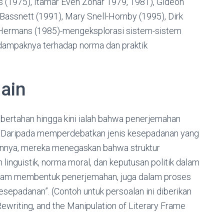
(1975), Itamar Even Zohar 1979, 1981), Gideon
Bassnett (1991), Mary Snell-Hornby (1995), Dirk
o Hermans (1985)-mengeksplorasi sistem-sistem
ampaknya terhadap norma dan praktik
lain
bertahan hingga kini ialah bahwa penerjemahan
n. Daripada memperdebatkan jenis kesepadanan yang
annya, mereka menegaskan bahwa struktur
n linguistik, norma moral, dan keputusan politik dalam
alam membentuk penerjemahan, juga dalam proses
sepadanan”. (Contoh untuk persoalan ini diberikan
 Rewriting, and the Manipulation of Literary Frame