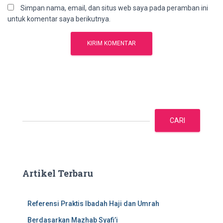
Simpan nama, email, dan situs web saya pada peramban ini
untuk komentar saya berikutnya.
C
a
CARI
r
i
Artikel Terbaru
Referensi Praktis Ibadah Haji dan Umrah
Berdasarkan Mazhab Syafi’i