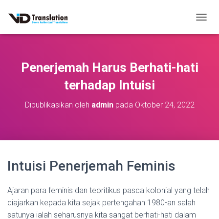
T
O
G
G
L
Penerjemah Harus Berhati-hati
E
N
terhadap Intuisi
A
V
Dipublikasikan oleh
admin
pada
Oktober 24, 2022
I
G
A
S
I
Intuisi Penerjemah Feminis
Ajaran para feminis dan teoritikus pasca kolonial yang telah
diajarkan kepada kita sejak pertengahan 1980-an salah
satunya ialah seharusnya kita sangat berhati-hati dalam