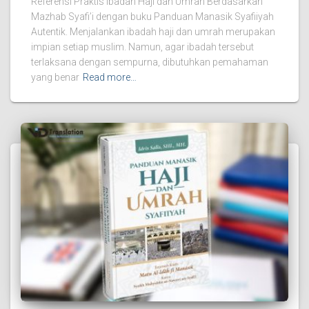
Referensi Praktis Ibadah Haji dan Umrah Berdasarkan
Mazhab Syafi’i dengan buku Panduan Manasik Syafiiyah
Autentik. Menjalankan ibadah haji dan umrah merupakan
impian setiap muslim. Namun, agar ibadah tersebut
terlaksana dengan sempurna, dibutuhkan pemahaman
yang benar
Read more…