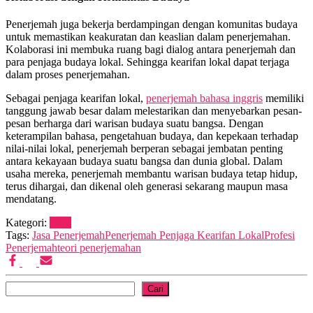
Penerjemah juga bekerja berdampingan dengan komunitas budaya
untuk memastikan keakuratan dan keaslian dalam penerjemahan.
Kolaborasi ini membuka ruang bagi dialog antara penerjemah dan
para penjaga budaya lokal. Sehingga kearifan lokal dapat terjaga
dalam proses penerjemahan.
Sebagai penjaga kearifan lokal,
penerjemah bahasa inggris
memiliki
tanggung jawab besar dalam melestarikan dan menyebarkan pesan-
pesan berharga dari warisan budaya suatu bangsa. Dengan
keterampilan bahasa, pengetahuan budaya, dan kepekaan terhadap
nilai-nilai lokal, penerjemah berperan sebagai jembatan penting
antara kekayaan budaya suatu bangsa dan dunia global. Dalam
usaha mereka, penerjemah membantu warisan budaya tetap hidup,
terus dihargai, dan dikenal oleh generasi sekarang maupun masa
mendatang.
Kategori:
Blog
Tags:
Jasa Penerjemah
Penerjemah Penjaga Kearifan Lokal
Profesi
Penerjemah
teori penerjemahan
Cari
Cari