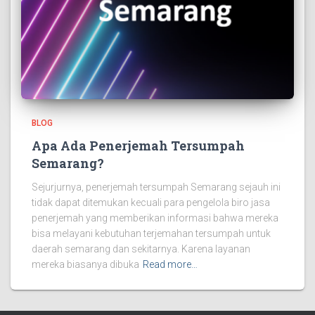
BLOG
Apa Ada Penerjemah Tersumpah
Semarang?
Sejurjurnya, penerjemah tersumpah Semarang sejauh ini
tidak dapat ditemukan kecuali para pengelola biro jasa
penerjemah yang memberikan informasi bahwa mereka
bisa melayani kebutuhan terjemahan tersumpah untuk
daerah semarang dan sekitarnya. Karena layanan
mereka biasanya dibuka
Read more…