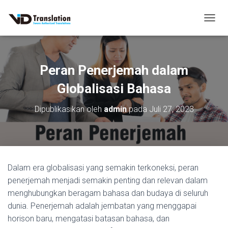
T
O
G
G
L
Peran Penerjemah dalam
E
N
Globalisasi Bahasa
A
V
Dipublikasikan oleh
admin
pada
Juli 27, 2023
I
G
A
S
I
Dalam era globalisasi yang semakin terkoneksi, peran
penerjemah menjadi semakin penting dan relevan dalam
menghubungkan beragam bahasa dan budaya di seluruh
dunia. Penerjemah adalah jembatan yang menggapai
horison baru, mengatasi batasan bahasa, dan