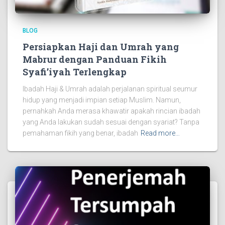
BLOG
Persiapkan Haji dan Umrah yang
Mabrur dengan Panduan Fikih
Syafi’iyah Terlengkap
Ibadah Haji & Umrah adalah perjalanan spiritual seumur
hidup yang menjadi impian setiap Muslim. Namun,
pernahkah Anda merasa khawatir apakah rincian ibadah
yang Anda lakukan sudah sesuai dengan syariat? Tanpa
pemahaman fikih yang benar, ibadah
Read more…