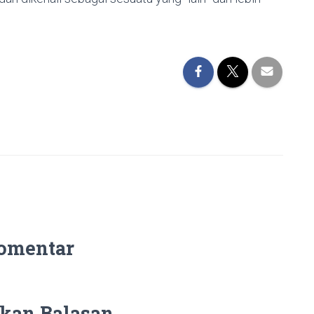
omentar
kan Balasan