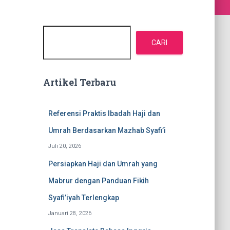
C
a
CARI
r
i
Artikel Terbaru
Referensi Praktis Ibadah Haji dan
Umrah Berdasarkan Mazhab Syafi’i
Juli 20, 2026
Persiapkan Haji dan Umrah yang
Mabrur dengan Panduan Fikih
Syafi’iyah Terlengkap
Januari 28, 2026