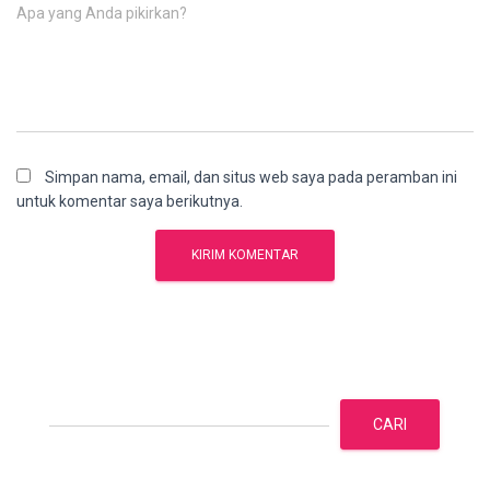
Apa yang Anda pikirkan?
Simpan nama, email, dan situs web saya pada peramban ini
untuk komentar saya berikutnya.
C
a
CARI
r
i