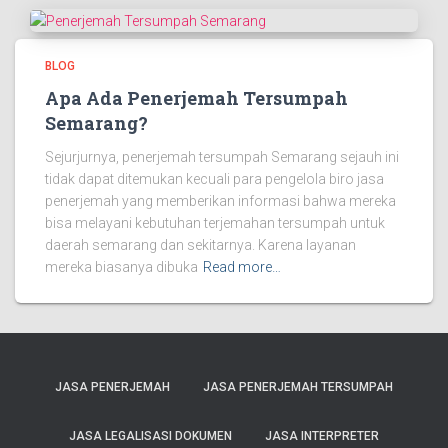
BLOG
Apa Ada Penerjemah Tersumpah
Semarang?
Sejurjurnya, penerjemah tersumpah Semarang sejauh ini
tidak dapat ditemukan kecuali para pengelola biro jasa
penerjemah yang memberikan informasi bahwa mereka
bisa melayani kebutuhan terjemahan tersumpah untuk
daerah semarang dan sekitarnya. Karena layanan
mereka biasanya dibuka
Read more…
JASA PENERJEMAH
JASA PENERJEMAH TERSUMPAH
JASA LEGALISASI DOKUMEN
JASA INTERPRETER