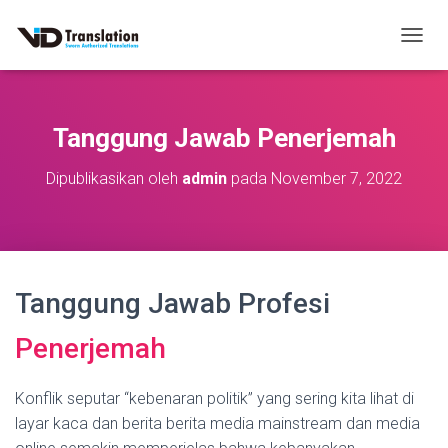
T
O
G
G
L
Tanggung Jawab Penerjemah
E
N
Dipublikasikan oleh
admin
pada
November 7, 2022
A
V
I
G
A
S
Tanggung Jawab Profesi
I
Penerjemah
Konflik seputar “kebenaran politik” yang sering kita lihat di
layar kaca dan berita berita media mainstream dan media