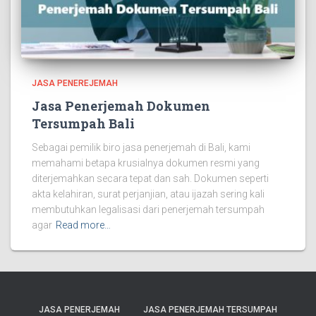
JASA PENEREJEMAH
Jasa Penerjemah Dokumen
Tersumpah Bali
Sebagai pemilik biro jasa penerjemah di Bali, kami
memahami betapa krusialnya dokumen resmi yang
diterjemahkan secara tepat dan sah. Dokumen seperti
akta kelahiran, surat perjanjian, atau ijazah sering kali
membutuhkan legalisasi dari penerjemah tersumpah
agar
Read more…
JASA PENERJEMAH
JASA PENERJEMAH TERSUMPAH