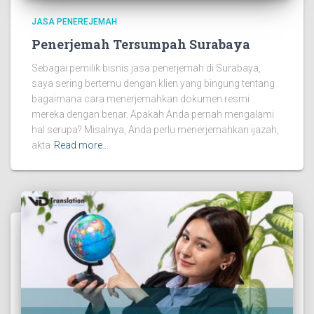
JASA PENEREJEMAH
Penerjemah Tersumpah Surabaya
Sebagai pemilik bisnis jasa penerjemah di Surabaya,
saya sering bertemu dengan klien yang bingung tentang
bagaimana cara menerjemahkan dokumen resmi
mereka dengan benar. Apakah Anda pernah mengalami
hal serupa? Misalnya, Anda perlu menerjemahkan ijazah,
akta
Read more…