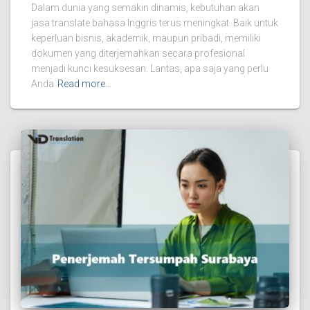
Dalam dunia yang semakin dinamis, kebutuhan akan
jasa translate bahasa Inggris terus meningkat. Baik untuk
keperluan bisnis, akademik, maupun pribadi, memiliki
dokumen yang diterjemahkan secara profesional
menjadi kunci kesuksesan. Lantas, apa saja yang perlu
Anda
Read more…