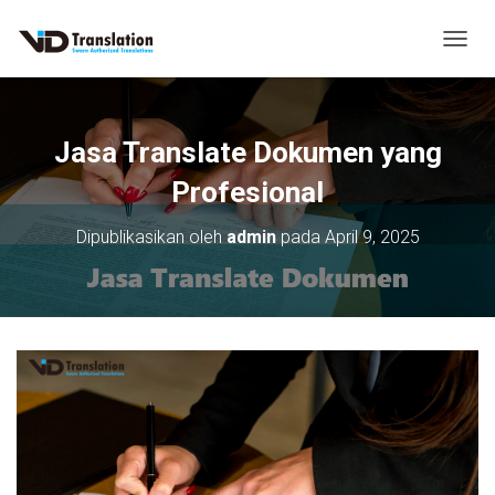
T
O
G
G
L
Jasa Translate Dokumen yang
E
N
Profesional
A
V
Dipublikasikan oleh
admin
pada
April 9, 2025
I
G
A
S
I