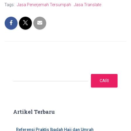
Tags:
Jasa Penerjemah Tersumpah
Jasa Translate
C
a
CARI
r
i
Artikel Terbaru
Referensi Praktis Ibadah Haji dan Umrah