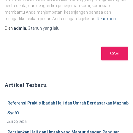
cerita-cerita, dan dengan tim penerjemah kami, kami siap
membantu Anda menjembatani kesenjangan bahasa dan
mengartikulasikan pesan Anda dengan kejelasan
Read more…
Oleh
admin
,
3 tahun
yang lalu
C
a
CARI
r
i
Artikel Terbaru
Referensi Praktis Ibadah Haji dan Umrah Berdasarkan Mazhab
Syafi’i
Juli 20, 2026
Persiapkan Haji dan Umrah yang Mabrur dengan Panduan