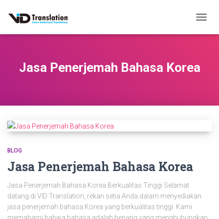
TOGG
NAVIG
Jasa Penerjemah Bahasa Korea
BLOG
Jasa Penerjemah Bahasa Korea
Jasa Penerjemah Bahasa Korea Berkualitas Tinggi Selamat
datang di VID Translation, rekan setia Anda dalam menyediakan
jasa penerjemah bahasa Korea yang berkualitas tinggi. Kami
memahami bahwa bahasa adalah benang yang menghubungkan