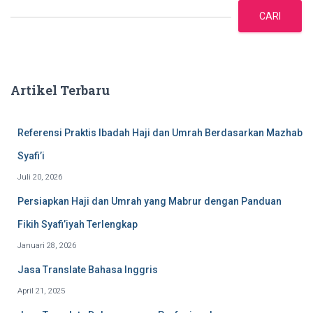
a
CARI
r
i
Artikel Terbaru
Referensi Praktis Ibadah Haji dan Umrah Berdasarkan Mazhab
Syafi’i
Juli 20, 2026
Persiapkan Haji dan Umrah yang Mabrur dengan Panduan
Fikih Syafi’iyah Terlengkap
Januari 28, 2026
Jasa Translate Bahasa Inggris
April 21, 2025