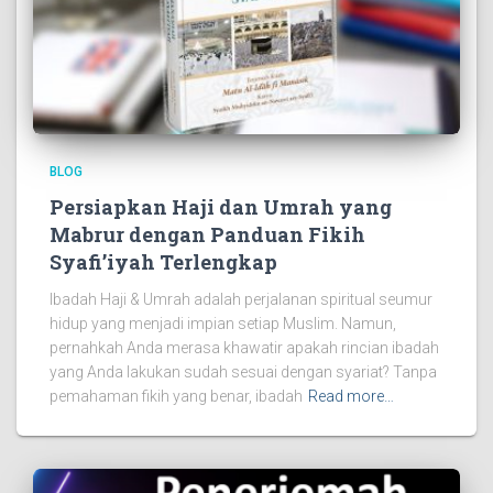
BLOG
Persiapkan Haji dan Umrah yang
Mabrur dengan Panduan Fikih
Syafi’iyah Terlengkap
Ibadah Haji & Umrah adalah perjalanan spiritual seumur
hidup yang menjadi impian setiap Muslim. Namun,
pernahkah Anda merasa khawatir apakah rincian ibadah
yang Anda lakukan sudah sesuai dengan syariat? Tanpa
pemahaman fikih yang benar, ibadah
Read more…