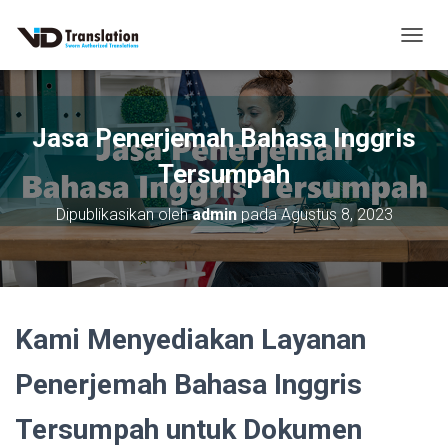
T
O
G
G
L
Jasa Penerjemah Bahasa Inggris
E
N
Tersumpah
A
V
Dipublikasikan oleh
admin
pada
Agustus 8, 2023
I
G
A
S
I
Kami Menyediakan Layanan
Penerjemah Bahasa Inggris
Tersumpah untuk Dokumen