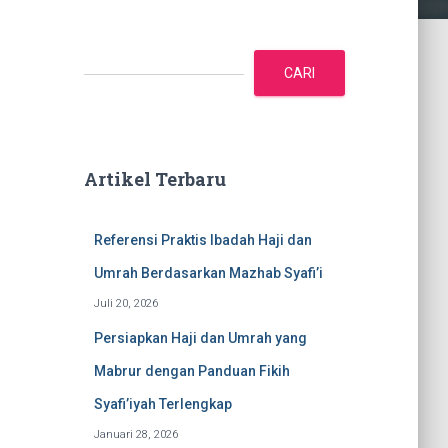
C
a
CARI
r
i
Artikel Terbaru
Referensi Praktis Ibadah Haji dan
Umrah Berdasarkan Mazhab Syafi’i
Juli 20, 2026
Persiapkan Haji dan Umrah yang
Mabrur dengan Panduan Fikih
Syafi’iyah Terlengkap
Januari 28, 2026