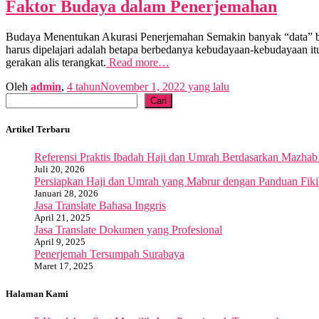
Faktor Budaya dalam Penerjemahan
Budaya Menentukan Akurasi Penerjemahan Semakin banyak “data” bu
harus dipelajari adalah betapa berbedanya kebudayaan-kebudayaan 
gerakan alis terangkat.
Read more…
Oleh
admin
,
4 tahun
November 1, 2022
yang lalu
Cari
Cari
Artikel Terbaru
Referensi Praktis Ibadah Haji dan Umrah Berdasarkan Mazhab 
Juli 20, 2026
Persiapkan Haji dan Umrah yang Mabrur dengan Panduan Fikih
Januari 28, 2026
Jasa Translate Bahasa Inggris
April 21, 2025
Jasa Translate Dokumen yang Profesional
April 9, 2025
Penerjemah Tersumpah Surabaya
Maret 17, 2025
Halaman Kami