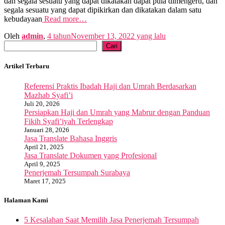
dan segala sesuatu yang dapat dikatakan dapat pula dimengerti, dan
segala sesuatu yang dapat dipikirkan dan dikatakan dalam satu
kebudayaan
Read more…
Oleh
admin
,
4 tahun
November 13, 2022
yang lalu
Cari
Cari
Artikel Terbaru
Referensi Praktis Ibadah Haji dan Umrah Berdasarkan
Mazhab Syafi’i
Juli 20, 2026
Persiapkan Haji dan Umrah yang Mabrur dengan Panduan
Fikih Syafi’iyah Terlengkap
Januari 28, 2026
Jasa Translate Bahasa Inggris
April 21, 2025
Jasa Translate Dokumen yang Profesional
April 9, 2025
Penerjemah Tersumpah Surabaya
Maret 17, 2025
Halaman Kami
5 Kesalahan Saat Memilih Jasa Penerjemah Tersumpah