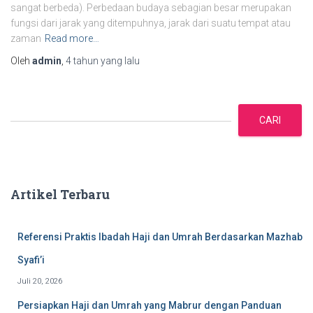
sangat berbeda). Perbedaan budaya sebagian besar merupakan
fungsi dari jarak yang ditempuhnya, jarak dari suatu tempat atau
zaman
Read more…
Oleh
admin
,
4 tahun
yang lalu
C
a
CARI
r
i
Artikel Terbaru
Referensi Praktis Ibadah Haji dan Umrah Berdasarkan Mazhab
Syafi’i
Juli 20, 2026
Persiapkan Haji dan Umrah yang Mabrur dengan Panduan