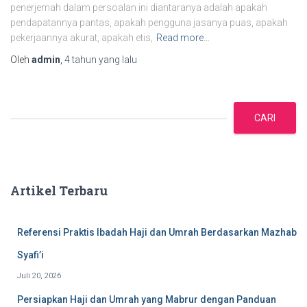
penerjemah dalam persoalan ini diantaranya adalah apakah
pendapatannya pantas, apakah pengguna jasanya puas, apakah
pekerjaannya akurat, apakah etis,
Read more…
Oleh
admin
,
4 tahun
yang lalu
C
a
CARI
r
i
Artikel Terbaru
Referensi Praktis Ibadah Haji dan Umrah Berdasarkan Mazhab
Syafi’i
Juli 20, 2026
Persiapkan Haji dan Umrah yang Mabrur dengan Panduan