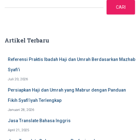
a
CARI
r
i
Artikel Terbaru
Referensi Praktis Ibadah Haji dan Umrah Berdasarkan Mazhab
Syafi’i
Juli 20, 2026
Persiapkan Haji dan Umrah yang Mabrur dengan Panduan
Fikih Syafi’iyah Terlengkap
Januari 28, 2026
Jasa Translate Bahasa Inggris
April 21, 2025