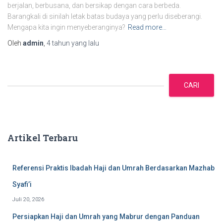
berjalan, berbusana, dan bersikap dengan cara berbeda.
Barangkali di sinilah letak batas budaya yang perlu diseberangi.
Mengapa kita ingin menyeberanginya?
Read more…
Oleh
admin
,
4 tahun
yang lalu
C
a
CARI
r
i
Artikel Terbaru
Referensi Praktis Ibadah Haji dan Umrah Berdasarkan Mazhab
Syafi’i
Juli 20, 2026
Persiapkan Haji dan Umrah yang Mabrur dengan Panduan