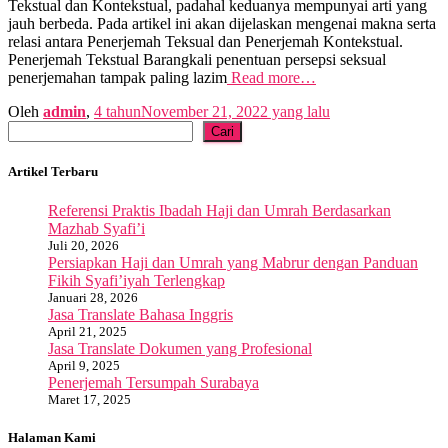
Tekstual dan Kontekstual, padahal keduanya mempunyai arti yang
jauh berbeda. Pada artikel ini akan dijelaskan mengenai makna serta
relasi antara Penerjemah Teksual dan Penerjemah Kontekstual.
Penerjemah Tekstual Barangkali penentuan persepsi seksual
penerjemahan tampak paling lazim
Read more…
Oleh
admin
,
4 tahun
November 21, 2022
yang lalu
Cari
Cari
Artikel Terbaru
Referensi Praktis Ibadah Haji dan Umrah Berdasarkan
Mazhab Syafi’i
Juli 20, 2026
Persiapkan Haji dan Umrah yang Mabrur dengan Panduan
Fikih Syafi’iyah Terlengkap
Januari 28, 2026
Jasa Translate Bahasa Inggris
April 21, 2025
Jasa Translate Dokumen yang Profesional
April 9, 2025
Penerjemah Tersumpah Surabaya
Maret 17, 2025
Halaman Kami