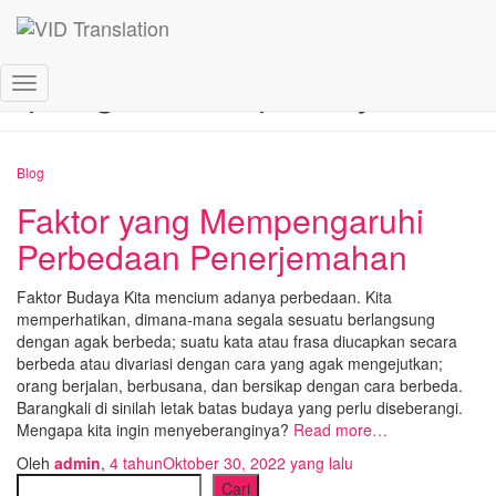
pengalaman penerjemah
Toggle
Navigasi
Blog
Faktor yang Mempengaruhi
Perbedaan Penerjemahan
Faktor Budaya Kita mencium adanya perbedaan. Kita
memperhatikan, dimana-mana segala sesuatu berlangsung
dengan agak berbeda; suatu kata atau frasa diucapkan secara
berbeda atau divariasi dengan cara yang agak mengejutkan;
orang berjalan, berbusana, dan bersikap dengan cara berbeda.
Barangkali di sinilah letak batas budaya yang perlu diseberangi.
Mengapa kita ingin menyeberanginya?
Read more…
Oleh
admin
,
4 tahun
Oktober 30, 2022
yang lalu
Cari
Cari