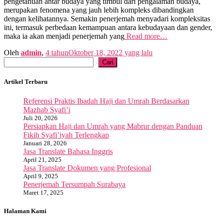
pengetahuan antar budaya yang timbul dari pengalaman budaya,
merupakan fenomena yang jauh lebih kompleks dibandingkan
dengan kelihatannya. Semakin penerjemah menyadari kompleksitas
ini, termasuk perbedaan kemampuan antara kebudayaan dan gender,
maka ia akan menjadi penerjemah yang
Read more…
Oleh
admin
,
4 tahun
Oktober 18, 2022
yang lalu
Cari
Cari
Artikel Terbaru
Referensi Praktis Ibadah Haji dan Umrah Berdasarkan
Mazhab Syafi’i
Juli 20, 2026
Persiapkan Haji dan Umrah yang Mabrur dengan Panduan
Fikih Syafi’iyah Terlengkap
Januari 28, 2026
Jasa Translate Bahasa Inggris
April 21, 2025
Jasa Translate Dokumen yang Profesional
April 9, 2025
Penerjemah Tersumpah Surabaya
Maret 17, 2025
Halaman Kami