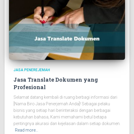
JASA PENEREJEMAH
Jasa Translate Dokumen yang
Profesional
Selamat datang kembali di ruang berbagi informasi dari
[Nama Biro Jasa Penerjemah Anda]! Sebagai pelaku
bisnis yang setiap hari berinteraksi dengan berbagai
kebutuhan bahasa, Kami memahami betul betapa
pentingnya akurasi dan kejelasan dalam setiap dokumen.
Read more…