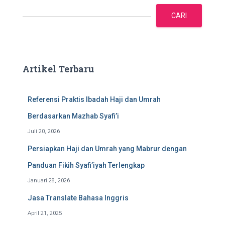
C
a
CARI
r
i
Artikel Terbaru
Referensi Praktis Ibadah Haji dan Umrah
Berdasarkan Mazhab Syafi’i
Juli 20, 2026
Persiapkan Haji dan Umrah yang Mabrur dengan
Panduan Fikih Syafi’iyah Terlengkap
Januari 28, 2026
Jasa Translate Bahasa Inggris
April 21, 2025