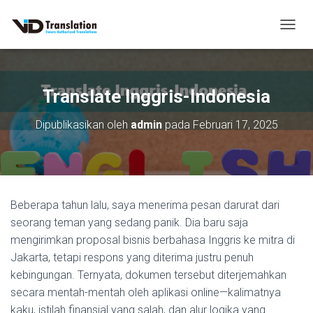
T
O
G
G
L
Translate Inggris-Indonesia
E
N
Dipublikasikan oleh
admin
pada
Februari 17, 2025
A
V
I
G
A
S
Beberapa tahun lalu, saya menerima pesan darurat dari
I
seorang teman yang sedang panik. Dia baru saja
mengirimkan proposal bisnis berbahasa Inggris ke mitra di
Jakarta, tetapi respons yang diterima justru penuh
kebingungan. Ternyata, dokumen tersebut diterjemahkan
secara mentah-mentah oleh aplikasi online—kalimatnya
kaku, istilah finansial yang salah, dan alur logika yang