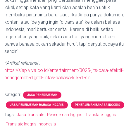
buku hingga mendampingi perusahaan menggaet pasar
lokal, setiap kata yang kami olah adalah benih untuk
membuka pintu-pintu baru. Jadi, jika Anda punya dokumen,
konten, atau ide yang ingin “ditranslate” ke dalam bahasa
Indonesia, mari bertukar cerita—karena di balik setiap
terjemahan yang baik, selalu ada hati yang memahami
bahwa bahasa bukan sekadar huruf, tapi denyut budaya itu
sendiri.
*Artikel referensi
:
https://siap.viva.co.id/entertainment/3025-jits-cara-efektif-
penerjemah-digital-lintas-bahasa-klik-di-sini
Kategori:
JASA PENEREJEMAH
JASA PENERJEMAH BAHASA INGGRIS
PENERJEMAH BAHASA INGGRIS
Tags:
Jasa Translate
Penerjemah Inggris
Translate Inggris
Translate Inggris-Indonesia